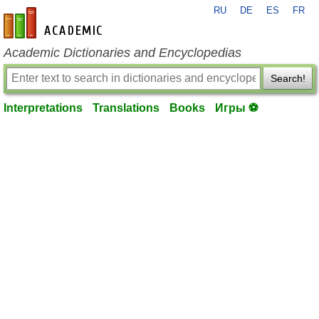
RU
DE
ES
FR
en-academic.com
Academic Dictionaries and Encyclopedias
Search!
Interpretations
Translations
Books
Игры ⚽