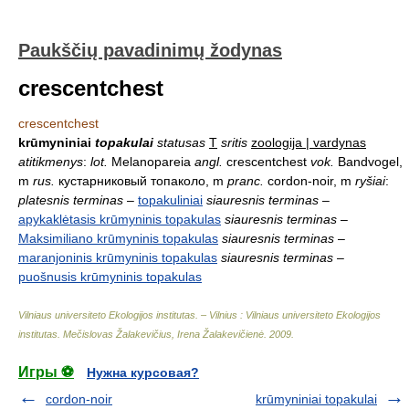
Paukščių pavadinimų žodynas
crescentchest
crescentchest
krūmyniniai
topakulai
statusas
T
sritis
zoologija | vardynas
atitikmenys
:
lot.
Melanopareia
angl.
crescentchest
vok.
Bandvogel,
m
rus.
кустарниковый топаколо, m
pranc.
cordon-noir, m
ryšiai
:
platesnis terminas
–
topakuliniai
siauresnis terminas
–
apykaklėtasis krūmyninis topakulas
siauresnis terminas
–
Maksimiliano krūmyninis topakulas
siauresnis terminas
–
maranjoninis krūmyninis topakulas
siauresnis terminas
–
puošnusis krūmyninis topakulas
Vilniaus universiteto Ekologijos institutas. – Vilnius : Vilniaus universiteto Ekologijos
institutas
.
Mečislovas Žalakevičius, Irena Žalakevičienė
.
2009
.
Игры ⚽
Нужна курсовая?
cordon-noir
krūmyniniai topakulai