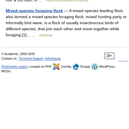
noir à col roux, m …
Paukščių pavadinimų žodynas
Mixed-species foraging flock
— A mixed species feeding flock,
also termed a mixed species foraging flock, mixed hunting party or
informally bird wave, is a flock of usually insectivorous birds of
different species, that join each other and move together while
foraging.[1]… …
Wikipedia
© Academic, 2000-2026
18+
Contact us:
Technical Support
,
Advertising
Dictionaries export
, created on PHP,
Joomla,
Drupal,
WordPress,
MODx.