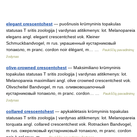
elegant crescentchest
— puošnusis krūmyninis topakulas
statusas T sritis zoologija | vardynas atitikmenys: lot. Melanopareia
elegans angl. elegant crescentchest vok. Kleiner
Schmuckbandvogel, m rus. украшенный кустарниковый
топаколо, m pranc. cordon noir élégant, m… …
Paukščių pavadinimų
žodynas
olive-crowned crescentchest
— Maksimiliano krūmyninis
topakulas statusas T sritis zoologija | vardynas atitikmenys: lot.
Melanopareia maximiliani angl. olive crowned crescentchest vok.
Olivscheitel Bandvogel, m rus. оливковошапочный
кустарниковый топаколо, m pranc. cordon… …
Paukščių pavadinimų
žodynas
collared crescentchest
— apykaklėtasis krūmyninis topakulas
statusas T sritis zoologija | vardynas atitikmenys: lot. Melanopareia
torquata angl. collared crescentchest vok. Rotnacken Bandvogel,
m rus. ожерелковый кустарниковый топаколо, m pranc. cordon