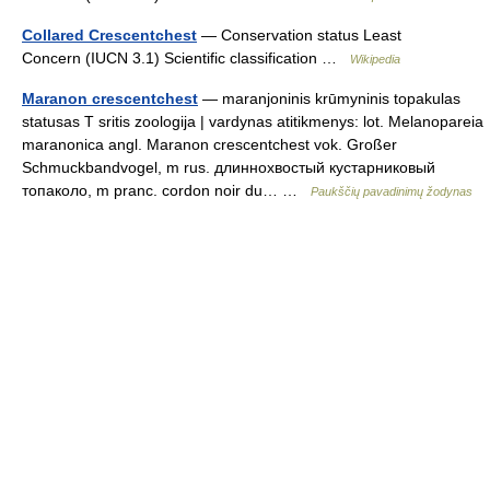
Collared Crescentchest
— Conservation status Least
Concern (IUCN 3.1) Scientific classification …
Wikipedia
Maranon crescentchest
— maranjoninis krūmyninis topakulas
statusas T sritis zoologija | vardynas atitikmenys: lot. Melanopareia
maranonica angl. Maranon crescentchest vok. Großer
Schmuckbandvogel, m rus. длиннохвостый кустарниковый
топаколо, m pranc. cordon noir du… …
Paukščių pavadinimų žodynas